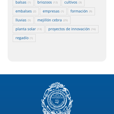
balsas
briozoos
cultivos
(1)
(12)
(3)
embalses
empresas
formación
(2)
(1)
(9)
lluvias
mejillón cebra
(5)
(25)
planta solar
proyectos de innovación
(13)
(16)
regadío
(1)