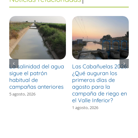
La salinidad del agua
Las Cabañuelas 2026:
M
sigue el patrón
¿Qué auguran los
d
habitual de
primeros días de
r
campañas anteriores
agosto para la
m
campaña de riego en
b
5 agosto, 2026
el Valle Inferior?
V
1 agosto, 2026
3