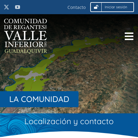
Saltar
Contacto
Iniciar sesión
al
contenido
To
Inicio
Na
La Comunidad
Actualidad
Utilidades
LA COMUNIDAD
Localización y contacto