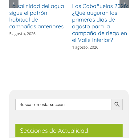
La salinidad del agua
Las Cabañuelas 2026:
M
sigue el patrón
¿Qué auguran los
d
habitual de
primeros días de
r
campañas anteriores
agosto para la
m
campaña de riego en
b
5 agosto, 2026
el Valle Inferior?
V
1 agosto, 2026
3
Botón de búsqueda
Buscar:
Secciones de Actualidad