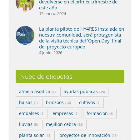
devolverse en el primer trimestre de
este año
15 enero, 2024
La planta piloto de HY4RES instalada en
nuestra comunidad, será protagonista
de la visita técnica del ‘Open Day’ final
del proyecto europeo
4 junio, 2026
Nube de etiquetas
almeja asiática
ayudas públicas
(3)
(20)
balsas
briozoos
cultivos
(1)
(12)
(3)
embalses
empresas
formación
(2)
(1)
(9)
lluvias
mejillón cebra
(5)
(25)
planta solar
proyectos de innovación
(13)
(16)