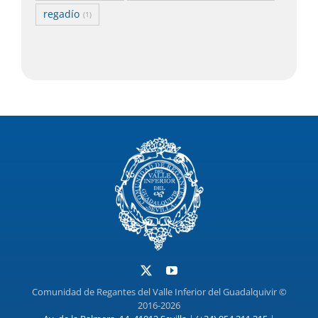
regadío
(1)
Comunidad de Regantes del Valle Inferior del Guadalquivir ©
2016-2026