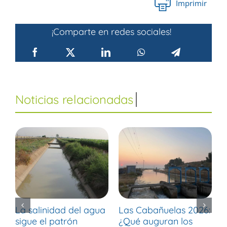
Imprimir
¡Comparte en redes sociales!
La salinidad del agua
Las Cabañuelas 2026:
M
sigue el patrón
¿Qué auguran los
d