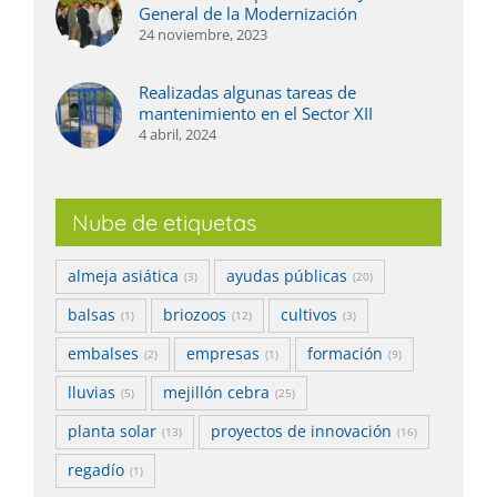
General de la Modernización
24 noviembre, 2023
Realizadas algunas tareas de
mantenimiento en el Sector XII
4 abril, 2024
Nube de etiquetas
almeja asiática
ayudas públicas
(3)
(20)
balsas
briozoos
cultivos
(1)
(12)
(3)
embalses
empresas
formación
(2)
(1)
(9)
lluvias
mejillón cebra
(5)
(25)
planta solar
proyectos de innovación
(13)
(16)
regadío
(1)