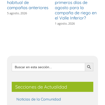
habitual de
primeros días de
r
campañas anteriores
agosto para la
m
campaña de riego en
b
5 agosto, 2026
el Valle Inferior?
V
1 agosto, 2026
3
Botón de búsqueda
Buscar:
Secciones de Actualidad
Noticias de la Comunidad