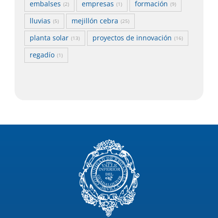
embalses
empresas
formación
(2)
(1)
(9)
lluvias
mejillón cebra
(5)
(25)
planta solar
proyectos de innovación
(13)
(16)
regadío
(1)