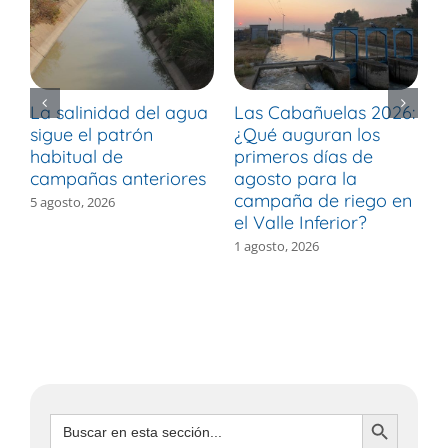
La salinidad del agua
Las Cabañuelas 2026:
M
sigue el patrón
¿Qué auguran los
d
habitual de
primeros días de
r
campañas anteriores
agosto para la
m
campaña de riego en
b
5 agosto, 2026
el Valle Inferior?
V
1 agosto, 2026
3
Botón de búsqueda
Buscar: