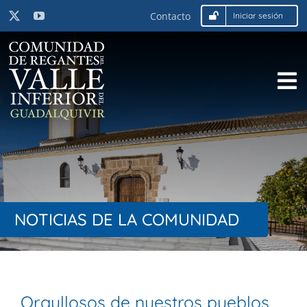
Saltar
Contacto
Iniciar sesión
al
contenido
To
Inicio
Na
La Comunidad
Actualidad
Utilidades
NOTICIAS DE LA COMUNIDAD
Orgullosos de nuestros pueblos