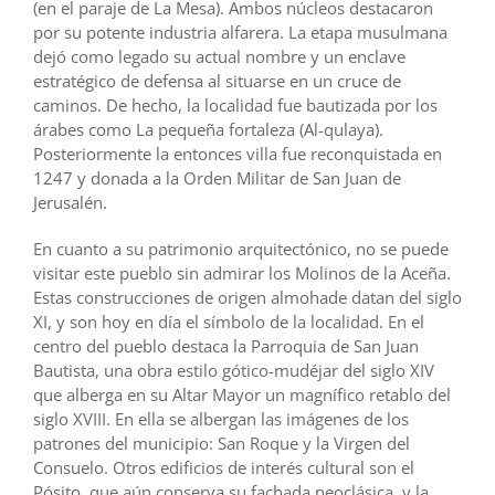
(en el paraje de La Mesa). Ambos núcleos destacaron
por su potente industria alfarera. La etapa musulmana
dejó como legado su actual nombre y un enclave
estratégico de defensa al situarse en un cruce de
caminos. De hecho, la localidad fue bautizada por los
árabes como La pequeña fortaleza (Al-qulaya).
Posteriormente la entonces villa fue reconquistada en
1247 y donada a la Orden Militar de San Juan de
Jerusalén.
En cuanto a su patrimonio arquitectónico, no se puede
visitar este pueblo sin admirar los Molinos de la Aceña.
Estas construcciones de origen almohade datan del siglo
XI, y son hoy en día el símbolo de la localidad. En el
centro del pueblo destaca la Parroquia de San Juan
Bautista, una obra estilo gótico-mudéjar del siglo XIV
que alberga en su Altar Mayor un magnífico retablo del
siglo XVIII. En ella se albergan las imágenes de los
patrones del municipio: San Roque y la Virgen del
Consuelo. Otros edificios de interés cultural son el
Pósito, que aún conserva su fachada neoclásica, y la