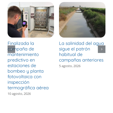
Finalizada la
La salinidad del agua
L
campaña de
sigue el patrón
¿
mantenimiento
habitual de
p
predictivo en
campañas anteriores
a
estaciones de
c
5 agosto, 2026
bombeo y planta
e
fotovoltaica con
1
inspección
termográfica aérea
10 agosto, 2026