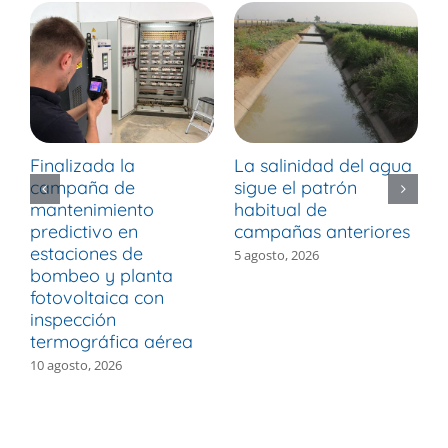
Finalizada la
La salinidad del agua
L
campaña de
sigue el patrón
¿
mantenimiento
habitual de
p
predictivo en
campañas anteriores
a
estaciones de
c
5 agosto, 2026
bombeo y planta
e
fotovoltaica con
1
inspección
termográfica aérea
10 agosto, 2026