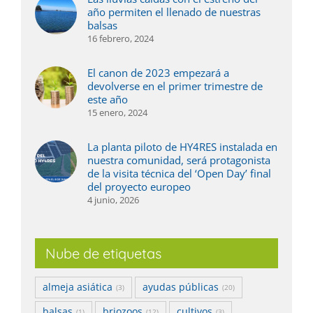
año permiten el llenado de nuestras
balsas
16 febrero, 2024
El canon de 2023 empezará a
devolverse en el primer trimestre de
este año
15 enero, 2024
La planta piloto de HY4RES instalada en
nuestra comunidad, será protagonista
de la visita técnica del ‘Open Day’ final
del proyecto europeo
4 junio, 2026
Nube de etiquetas
almeja asiática
ayudas públicas
(3)
(20)
balsas
briozoos
cultivos
(1)
(12)
(3)