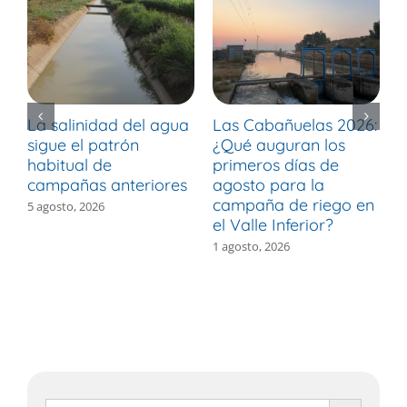
La salinidad del agua
Las Cabañuelas 2026:
M
sigue el patrón
¿Qué auguran los
d
habitual de
primeros días de
r
campañas anteriores
agosto para la
m
campaña de riego en
b
5 agosto, 2026
el Valle Inferior?
V
1 agosto, 2026
3
Botón de búsqueda
Buscar: