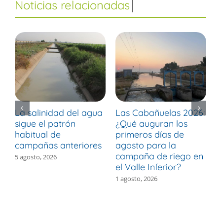
La salinidad del agua
Las Cabañuelas 2026:
M
sigue el patrón
¿Qué auguran los
d
habitual de
primeros días de
r
campañas anteriores
agosto para la
m
campaña de riego en
b
5 agosto, 2026
el Valle Inferior?
V
1 agosto, 2026
3