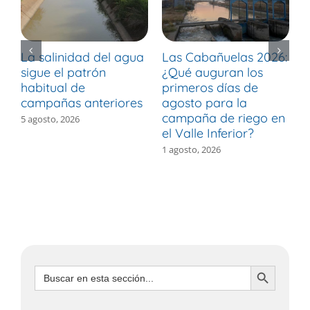
La salinidad del agua
Las Cabañuelas 2026:
M
sigue el patrón
¿Qué auguran los
d
habitual de
primeros días de
r
campañas anteriores
agosto para la
m
campaña de riego en
b
5 agosto, 2026
el Valle Inferior?
V
1 agosto, 2026
3
Botón de búsqueda
Buscar: