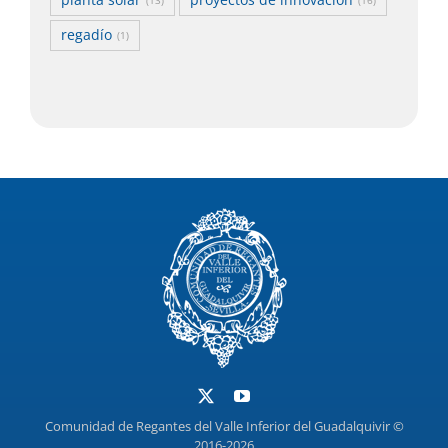
planta solar
proyectos de innovación
(13)
(16)
regadío
(1)
Comunidad de Regantes del Valle Inferior del Guadalquivir ©
2016-2026