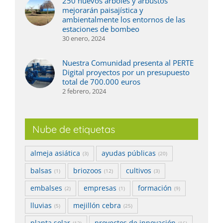
250 nuevos árboles y arbustos
mejorarán paisajística y
ambientalmente los entornos de las
estaciones de bombeo
30 enero, 2024
Nuestra Comunidad presenta al PERTE
Digital proyectos por un presupuesto
total de 700.000 euros
2 febrero, 2024
Nube de etiquetas
almeja asiática
ayudas públicas
(3)
(20)
balsas
briozoos
cultivos
(1)
(12)
(3)
embalses
empresas
formación
(2)
(1)
(9)
lluvias
mejillón cebra
(5)
(25)