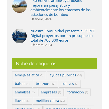
250 nuevos árboles y arbustos
mejorarán paisajística y
ambientalmente los entornos de las
estaciones de bombeo
30 enero, 2024
Nuestra Comunidad presenta al PERTE
Digital proyectos por un presupuesto
total de 700.000 euros
2 febrero, 2024
Nube de etiquetas
almeja asiática
ayudas públicas
(3)
(20)
balsas
briozoos
cultivos
(1)
(12)
(3)
embalses
empresas
formación
(2)
(1)
(9)
lluvias
mejillón cebra
(5)
(25)