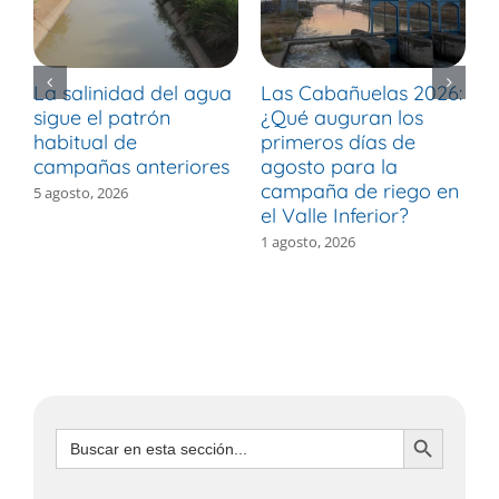
La salinidad del agua
Las Cabañuelas 2026:
M
sigue el patrón
¿Qué auguran los
d
habitual de
primeros días de
r
campañas anteriores
agosto para la
m
campaña de riego en
b
5 agosto, 2026
el Valle Inferior?
V
1 agosto, 2026
3
Botón de búsqueda
Buscar: