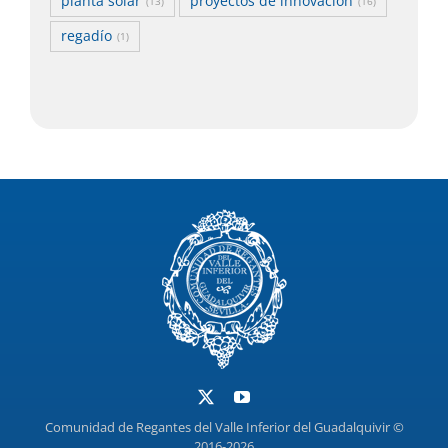
planta solar
proyectos de innovación
(13)
(16)
regadío
(1)
Comunidad de Regantes del Valle Inferior del Guadalquivir ©
2016-2026