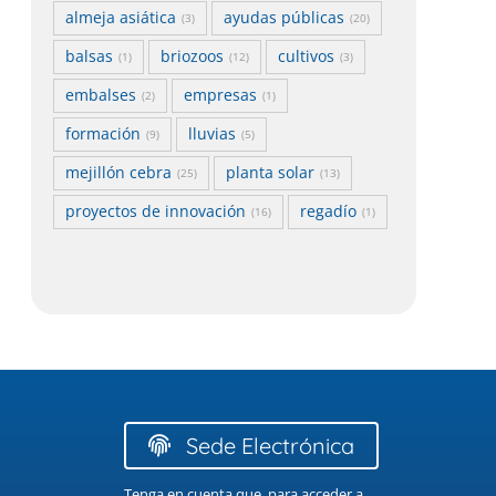
almeja asiática
ayudas públicas
(3)
(20)
balsas
briozoos
cultivos
(1)
(12)
(3)
embalses
empresas
(2)
(1)
formación
lluvias
(9)
(5)
mejillón cebra
planta solar
(25)
(13)
proyectos de innovación
regadío
(16)
(1)
Sede Electrónica
Tenga en cuenta que, para acceder a