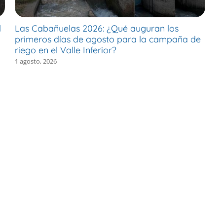
l
Las Cabañuelas 2026: ¿Qué auguran los
M
primeros días de agosto para la campaña de
c
riego en el Valle Inferior?
e
1 agosto, 2026
30