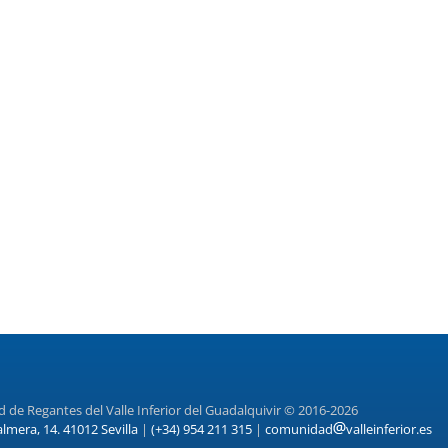
de Regantes del Valle Inferior del Guadalquivir © 2016-2026
almera, 14. 41012 Sevilla
|
(+34) 954 211 315
|
comunidad
valleinferior.es