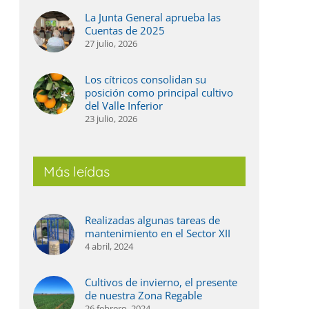
La Junta General aprueba las
Cuentas de 2025
ás agua, más digitalización y un regadío
La Jun
27 julio, 2026
ada vez más eficiente, el balance de 2025 en
2025
l Valle Inferior
27 julio,
Los cítricos consolidan su
 julio, 2026
posición como principal cultivo
del Valle Inferior
23 julio, 2026
Más leídas
Realizadas algunas tareas de
mantenimiento en el Sector XII
4 abril, 2024
Cultivos de invierno, el presente
de nuestra Zona Regable
26 febrero, 2024