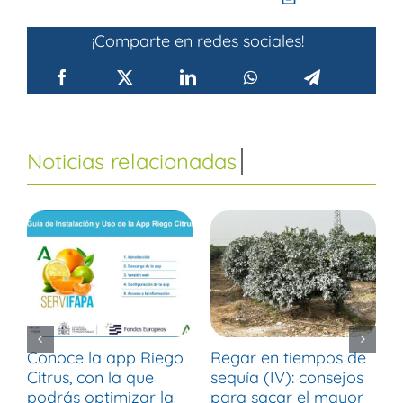
¡Comparte en redes sociales!
Conoce la app Riego
Regar en tiempos de
R
Citrus, con la que
sequía (IV): consejos
s
podrás optimizar la
para sacar el mayor
p