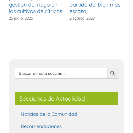
gestión del riego en
partido del bien más
p
los cultivos de cítricos
escaso
e
25 junio, 2025
2 agosto, 2023
2
Botón de búsqueda
Buscar:
Secciones de Actualidad
Noticias de la Comunidad
Recomendaciones