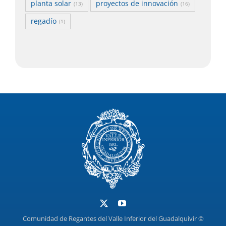
planta solar
proyectos de innovación
(13)
(16)
regadío
(1)
Comunidad de Regantes del Valle Inferior del Guadalquivir ©