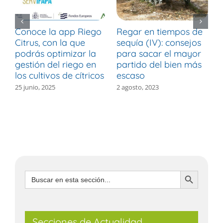
Conoce la app Riego
Regar en tiempos de
R
Citrus, con la que
sequía (IV): consejos
s
podrás optimizar la
para sacar el mayor
p
gestión del riego en
partido del bien más
p
los cultivos de cítricos
escaso
e
25 junio, 2025
2 agosto, 2023
2
Botón de búsqueda
Buscar:
Secciones de Actualidad