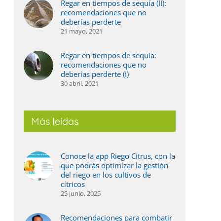
Regar en tiempos de sequía (II):
recomendaciones que no
deberías perderte
21 mayo, 2021
Regar en tiempos de sequía:
recomendaciones que no
deberías perderte (I)
30 abril, 2021
Más leídas
Conoce la app Riego Citrus, con la
que podrás optimizar la gestión
del riego en los cultivos de
cítricos
25 junio, 2025
egar en tiempos de sequía (III): consejos
Regar 
ara sacar el mayor partido del bien más
recom
scaso
Recomendaciones para combatir
21 mayo,