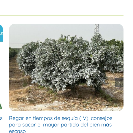
s
Regar en tiempos de sequía (IV): consejos
R
para sacar el mayor partido del bien más
p
escaso
e