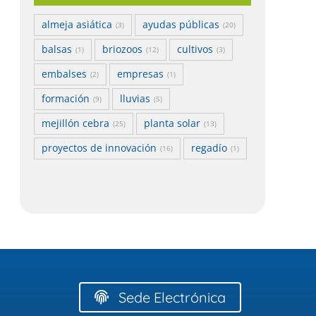
almeja asiática
ayudas públicas
(3)
(20)
balsas
briozoos
cultivos
(1)
(12)
(3)
embalses
empresas
(2)
(1)
formación
lluvias
(9)
(5)
mejillón cebra
planta solar
(25)
(13)
proyectos de innovación
regadío
(16)
(1)
Sede Electrónica