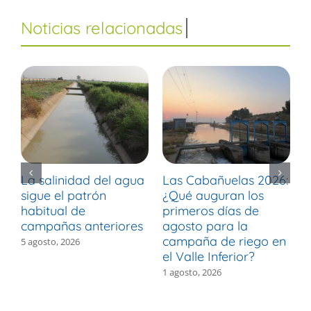
La salinidad del agua
Las Cabañuelas 2026:
M
sigue el patrón
¿Qué auguran los
d
habitual de
primeros días de
r
campañas anteriores
agosto para la
m
campaña de riego en
b
5 agosto, 2026
el Valle Inferior?
V
1 agosto, 2026
3