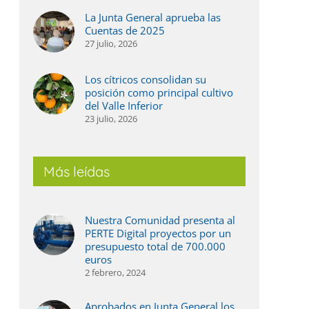
La Junta General aprueba las
Cuentas de 2025
27 julio, 2026
Los cítricos consolidan su
posición como principal cultivo
del Valle Inferior
23 julio, 2026
Más leídas
Nuestra Comunidad presenta al
PERTE Digital proyectos por un
presupuesto total de 700.000
euros
2 febrero, 2024
ás agua, más digitalización y un regadío
La Jun
ada vez más eficiente, el balance de 2025 en
2025
Aprobados en Junta General los