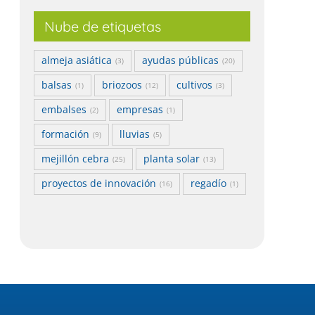
Nube de etiquetas
almeja asiática
ayudas públicas
(3)
(20)
balsas
briozoos
cultivos
(1)
(12)
(3)
embalses
empresas
(2)
(1)
formación
lluvias
(9)
(5)
mejillón cebra
planta solar
(25)
(13)
proyectos de innovación
regadío
(16)
(1)