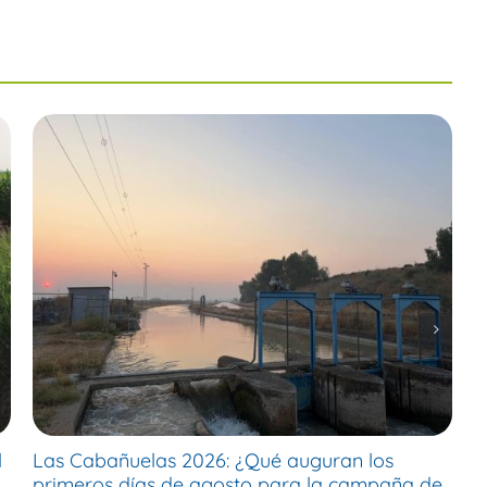
l
Las Cabañuelas 2026: ¿Qué auguran los
M
primeros días de agosto para la campaña de
c