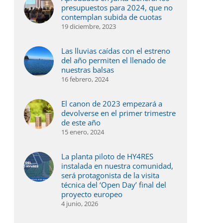
presupuestos para 2024, que no
l Valle Inferior
27 julio,
contemplan subida de cuotas
 julio, 2026
19 diciembre, 2023
Las lluvias caídas con el estreno
del año permiten el llenado de
nuestras balsas
16 febrero, 2024
El canon de 2023 empezará a
devolverse en el primer trimestre
de este año
15 enero, 2024
La planta piloto de HY4RES
instalada en nuestra comunidad,
será protagonista de la visita
técnica del ‘Open Day’ final del
proyecto europeo
4 junio, 2026