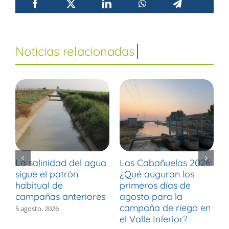
La salinidad del agua
Las Cabañuelas 2026:
M
sigue el patrón
¿Qué auguran los
d
habitual de
primeros días de
r
campañas anteriores
agosto para la
m
campaña de riego en
b
5 agosto, 2026
el Valle Inferior?
V