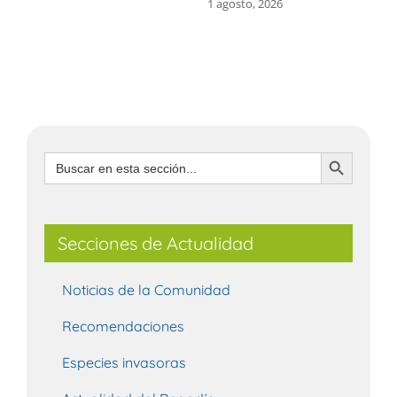
1 agosto, 2026
3
Botón de búsqueda
Buscar:
Secciones de Actualidad
Noticias de la Comunidad
Recomendaciones
Especies invasoras