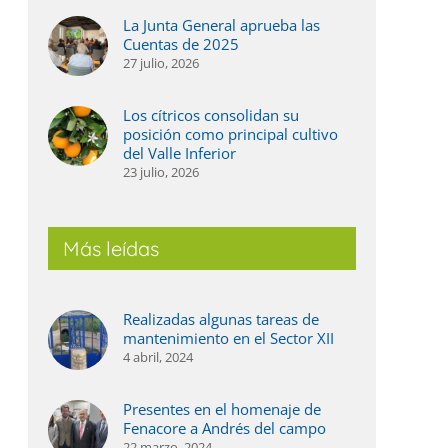
La Junta General aprueba las
Cuentas de 2025
27 julio, 2026
Los cítricos consolidan su
posición como principal cultivo
del Valle Inferior
23 julio, 2026
ás agua, más digitalización y un regadío
La Jun
ada vez más eficiente, el balance de 2025 en
2025
l Valle Inferior
Más leídas
27 julio,
 julio, 2026
Realizadas algunas tareas de
mantenimiento en el Sector XII
4 abril, 2024
Presentes en el homenaje de
Fenacore a Andrés del campo
22 marzo, 2024