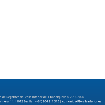
de Regantes del Valle Inferior del Guadalquivir © 2016-2026
almera, 14. 41012 Sevilla
|
(+34) 954 211 315
|
comunidad
valleinferior.es