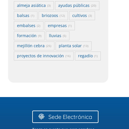
almeja asiática
ayudas públicas
(3)
(20)
balsas
briozoos
cultivos
(1)
(12)
(3)
embalses
empresas
(2)
(1)
formación
lluvias
(9)
(5)
mejillón cebra
planta solar
(25)
(13)
proyectos de innovación
regadío
(16)
(1)
Sede Electrónica