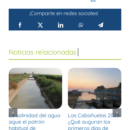
¡Comparte en redes sociales!
La salinidad del agua
Las Cabañuelas 2026:
M
sigue el patrón
¿Qué auguran los
d
habitual de
primeros días de
r