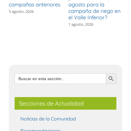
campañas anteriores
agosto para la
m
campaña de riego en
b
5 agosto, 2026
el Valle Inferior?
V
1 agosto, 2026
3
Botón de búsqueda
Buscar:
Secciones de Actualidad
Noticias de la Comunidad
Recomendaciones