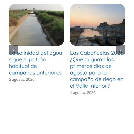
La salinidad del agua
Las Cabañuelas 2026:
M
sigue el patrón
¿Qué auguran los
d
habitual de
primeros días de
r
campañas anteriores
agosto para la
m
campaña de riego en
b
5 agosto, 2026
el Valle Inferior?
V
1 agosto, 2026
3