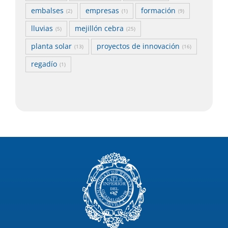
embalses
empresas
formación
(2)
(1)
(9)
lluvias
mejillón cebra
(5)
(25)
planta solar
proyectos de innovación
(13)
(16)
regadío
(1)