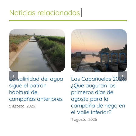
La salinidad del agua
Las Cabañuelas 2026:
M
sigue el patrón
¿Qué auguran los
d
habitual de
primeros días de
r
campañas anteriores
agosto para la
m
campaña de riego en
b
5 agosto, 2026
el Valle Inferior?
V
1 agosto, 2026
3