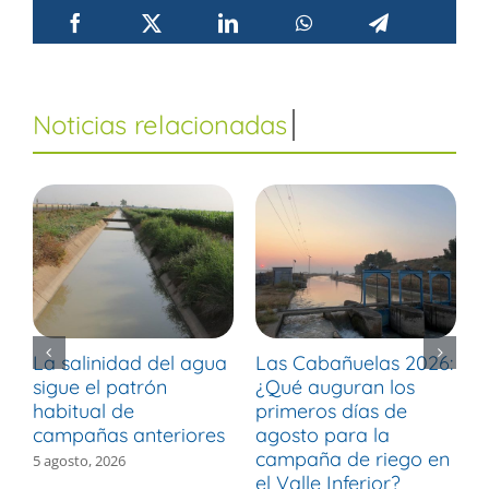
La salinidad del agua
Las Cabañuelas 2026:
M
sigue el patrón
¿Qué auguran los
d
habitual de
primeros días de
r
campañas anteriores
agosto para la
m
campaña de riego en
b
5 agosto, 2026
el Valle Inferior?
V