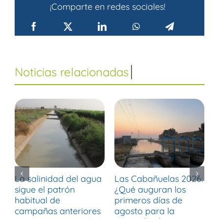
¡Comparte en redes sociales!
La salinidad del agua
Las Cabañuelas 2026:
M
sigue el patrón
¿Qué auguran los
d
habitual de
primeros días de
r
campañas anteriores
agosto para la
m