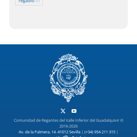
regadío
(1)
Comunidad de Regantes del Valle Inferior del Guadalquivir ©
2016-2026
Av. de la Palmera, 14. 41012 Sevilla
|
(+34) 954 211 315
|