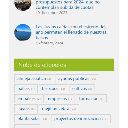
presupuestos para 2024, que no
contemplan subida de cuotas
19 diciembre, 2023
Las lluvias caídas con el estreno del
año permiten el llenado de nuestras
balsas
16 febrero, 2024
Nube de etiquetas
almeja asiática
ayudas públicas
(3)
(20)
balsas
briozoos
cultivos
(1)
(12)
(3)
embalses
empresas
formación
(2)
(1)
(9)
lluvias
mejillón cebra
(5)
(25)
planta solar
proyectos de innovación
(13)
(16)