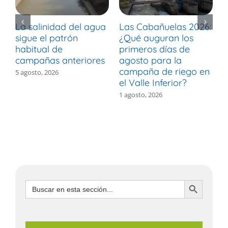
La salinidad del agua
Las Cabañuelas 2026:
M
sigue el patrón
¿Qué auguran los
d
habitual de
primeros días de
r
campañas anteriores
agosto para la
m
campaña de riego en
b
5 agosto, 2026
el Valle Inferior?
V
1 agosto, 2026
3
Botón de búsqueda
Buscar: