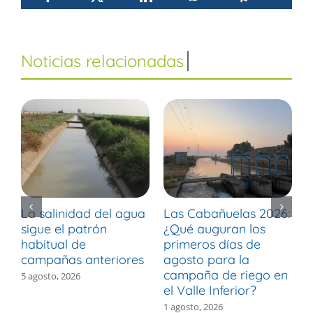
La salinidad del agua
Las Cabañuelas 2026:
M
sigue el patrón
¿Qué auguran los
d
habitual de
primeros días de
r
campañas anteriores
agosto para la
m
campaña de riego en
b
5 agosto, 2026
el Valle Inferior?
V
1 agosto, 2026
3