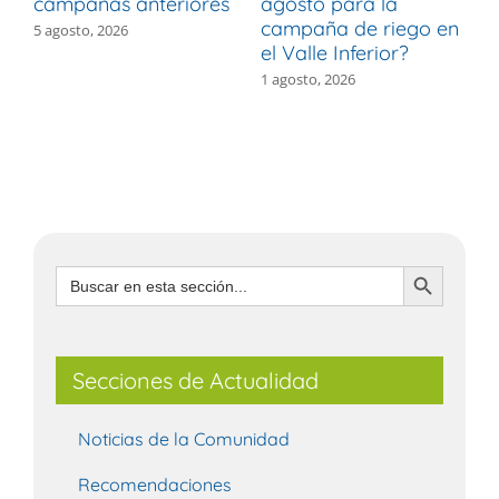
campañas anteriores
agosto para la
m
campaña de riego en
b
5 agosto, 2026
el Valle Inferior?
V
1 agosto, 2026
3
Botón de búsqueda
Buscar:
Secciones de Actualidad
Noticias de la Comunidad
Recomendaciones