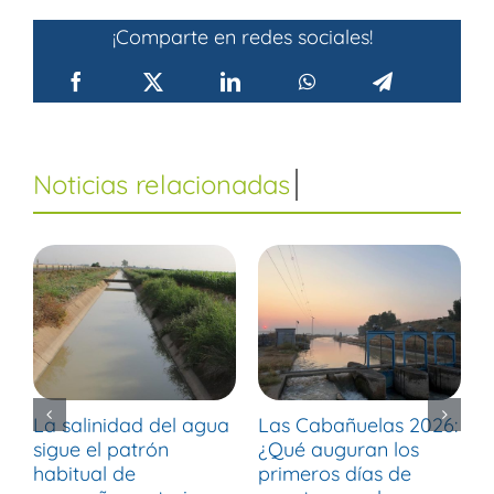
¡Comparte en redes sociales!
La salinidad del agua
Las Cabañuelas 2026:
M
sigue el patrón
¿Qué auguran los
d
habitual de
primeros días de
r