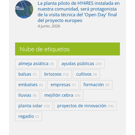
La planta piloto de HY4RES instalada en
nuestra comunidad, será protagonista
de la visita técnica del ‘Open Day’ final
del proyecto europeo
4 junio, 2026
Nube de etiquetas
almeja asiática
ayudas públicas
(3)
(20)
balsas
briozoos
cultivos
(1)
(12)
(3)
embalses
empresas
formación
(2)
(1)
(9)
lluvias
mejillón cebra
(5)
(25)
planta solar
proyectos de innovación
(13)
(16)
regadío
(1)