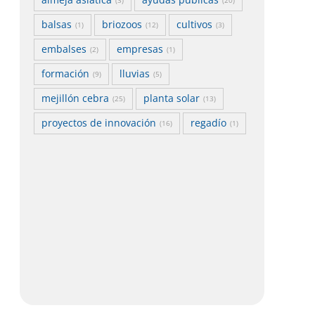
almeja asiática
ayudas públicas
(3)
(20)
balsas
briozoos
cultivos
(1)
(12)
(3)
embalses
empresas
(2)
(1)
formación
lluvias
(9)
(5)
mejillón cebra
planta solar
(25)
(13)
proyectos de innovación
regadío
(16)
(1)
ás agua, más digitalización y un regadío
La Jun
ada vez más eficiente, el balance de 2025 en
2025
l Valle Inferior
27 julio,
 julio, 2026