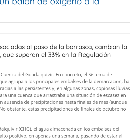
un balón de oxígeno a la
 asociadas al paso de la borrasca, cambian la
s, que superan el 33% en la Regulación
a Cuenca del Guadalquivir. En concreto, el Sistema de
ue agrupa a los principales embalses de la demarcación, ha
cias a las persistentes y, en algunas zonas, copiosas lluvias
 para una cuenca que arrastraba una situación de escasez en
on ausencia de precipitaciones hasta finales de mes (aunque
 No obstante, estas precipitaciones de finales de octubre no
alquivir (CHG), el agua almacenada en los embalses del
lto positivo, en apenas una semana, pasando de estar al