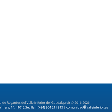
de Regantes del Valle Inferior del Guadalquivir © 2016-2026
almera, 14. 41012 Sevilla
|
(+34) 954 211 315
|
comunidad
valleinferior.es