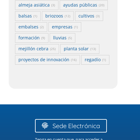
almeja asiática
ayudas públicas
(3)
(20)
balsas
briozoos
cultivos
(1)
(12)
(3)
embalses
empresas
(2)
(1)
formación
lluvias
(9)
(5)
mejillón cebra
planta solar
(25)
(13)
proyectos de innovación
regadío
(16)
(1)
Sede Electrónica
Tenga en cuenta que, para acceder a