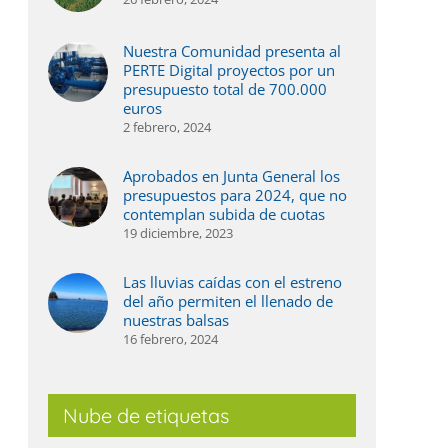
Nuestra Comunidad presenta al
PERTE Digital proyectos por un
presupuesto total de 700.000
euros
2 febrero, 2024
ás agua, más digitalización y un regadío
La Jun
Aprobados en Junta General los
ada vez más eficiente, el balance de 2025 en
2025
presupuestos para 2024, que no
l Valle Inferior
27 julio,
contemplan subida de cuotas
 julio, 2026
19 diciembre, 2023
Las lluvias caídas con el estreno
del año permiten el llenado de
nuestras balsas
16 febrero, 2024
Nube de etiquetas