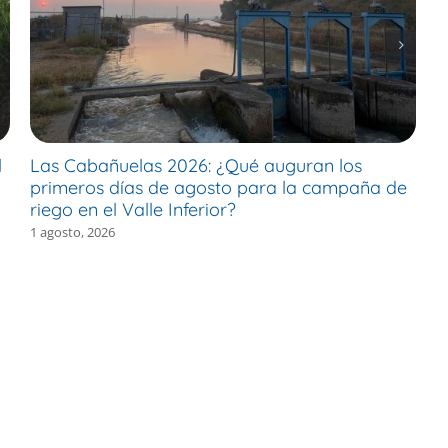
l
Las Cabañuelas 2026: ¿Qué auguran los
M
primeros días de agosto para la campaña de
c
riego en el Valle Inferior?
e
1 agosto, 2026
30