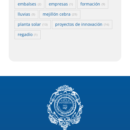
embalses
empresas
formación
(2)
(1)
(9)
lluvias
mejillón cebra
(5)
(25)
planta solar
proyectos de innovación
(13)
(16)
regadío
(1)