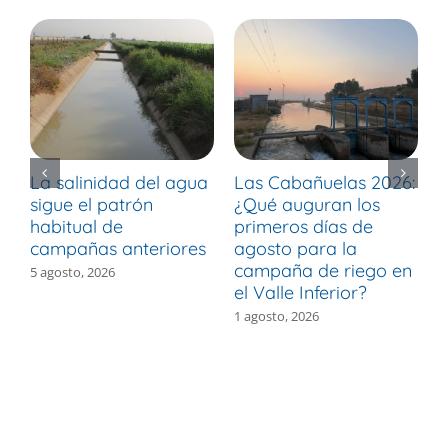
La salinidad del agua
Las Cabañuelas 2026:
M
sigue el patrón
¿Qué auguran los
d
habitual de
primeros días de
r
campañas anteriores
agosto para la
m
campaña de riego en
b
5 agosto, 2026
el Valle Inferior?
V
1 agosto, 2026
3