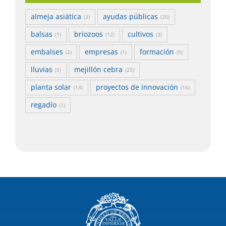
almeja asiática
ayudas públicas
(3)
(20)
balsas
briozoos
cultivos
(1)
(12)
(3)
embalses
empresas
formación
(2)
(1)
(9)
lluvias
mejillón cebra
(5)
(25)
planta solar
proyectos de innovación
(13)
(16)
regadío
(1)