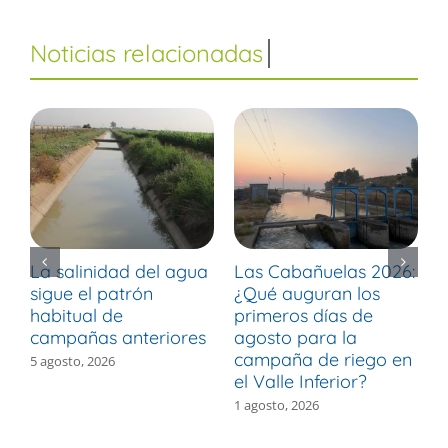
La salinidad del agua
Las Cabañuelas 2026:
M
sigue el patrón
¿Qué auguran los
d
habitual de
primeros días de
r
campañas anteriores
agosto para la
m
campaña de riego en
b
5 agosto, 2026
el Valle Inferior?
V
1 agosto, 2026
3