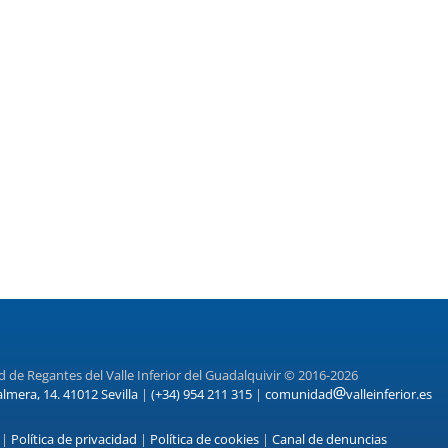
de Regantes del Valle Inferior del Guadalquivir © 2016-2026
almera, 14. 41012 Sevilla
|
(+34) 954 211 315
|
comunidad
valleinferior.es
|
Política de privacidad
|
Política de cookies
|
Canal de denuncias