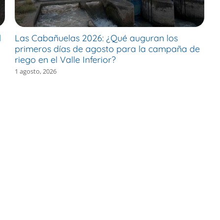
l
Las Cabañuelas 2026: ¿Qué auguran los
M
primeros días de agosto para la campaña de
c
riego en el Valle Inferior?
e
1 agosto, 2026
30