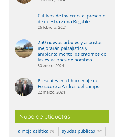
Cultivos de invierno, el presente
de nuestra Zona Regable
ás agua, más digitalización y un regadío
La Jun
26 febrero, 2024
ada vez más eficiente, el balance de 2025 en
2025
l Valle Inferior
27 julio,
250 nuevos árboles y arbustos
 julio, 2026
mejorarán paisajística y
ambientalmente los entornos de
las estaciones de bombeo
30 enero, 2024
Presentes en el homenaje de
Fenacore a Andrés del campo
22 marzo, 2024
Nube de etiquetas
almeja asiática
ayudas públicas
(3)
(20)