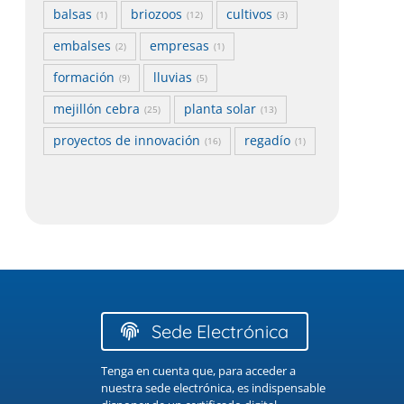
balsas
briozoos
cultivos
(1)
(12)
(3)
embalses
empresas
(2)
(1)
formación
lluvias
(9)
(5)
mejillón cebra
planta solar
(25)
(13)
proyectos de innovación
regadío
(16)
(1)
Sede Electrónica
Tenga en cuenta que, para acceder a
nuestra sede electrónica, es indispensable