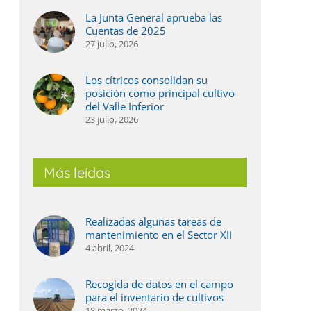
La Junta General aprueba las
ás agua, más digitalización y un regadío
La Jun
Cuentas de 2025
ada vez más eficiente, el balance de 2025 en
2025
27 julio, 2026
l Valle Inferior
27 julio,
 julio, 2026
Los cítricos consolidan su
posición como principal cultivo
del Valle Inferior
23 julio, 2026
Más leídas
Realizadas algunas tareas de
mantenimiento en el Sector XII
4 abril, 2024
Recogida de datos en el campo
para el inventario de cultivos
18 marzo, 2024