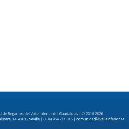
de Regantes del Valle Inferior del Guadalquivir © 2016-2026
almera, 14. 41012 Sevilla
|
(+34) 954 211 315
|
comunidad
valleinferior.es