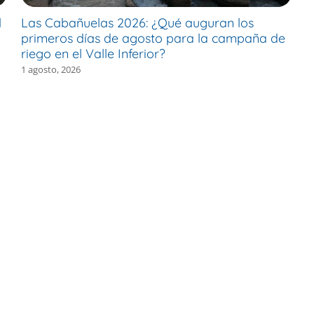
l
Las Cabañuelas 2026: ¿Qué auguran los
M
primeros días de agosto para la campaña de
c
riego en el Valle Inferior?
e
1 agosto, 2026
30