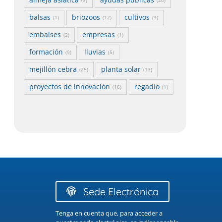
almeja asiática
ayudas públicas
(3)
(20)
balsas
briozoos
cultivos
(1)
(12)
(3)
embalses
empresas
(2)
(1)
formación
lluvias
(9)
(5)
mejillón cebra
planta solar
(25)
(13)
proyectos de innovación
regadío
(16)
(1)
Sede Electrónica
Tenga en cuenta que, para acceder a