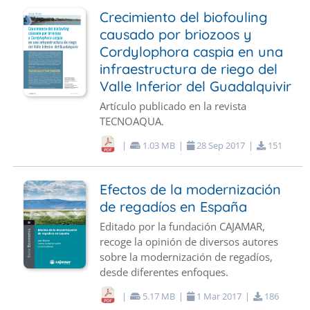
Crecimiento del biofouling
causado por briozoos y
Cordylophora caspia en una
infraestructura de riego del
Valle Inferior del Guadalquivir
Artículo publicado en la revista
TECNOAQUA.
|
1.03 MB
|
28
Sep
2017
|
151
Efectos de la modernización
de regadíos en España
Editado por la fundación CAJAMAR,
recoge la opinión de diversos autores
sobre la modernización de regadíos,
desde diferentes enfoques.
|
5.17 MB
|
1
Mar
2017
|
186