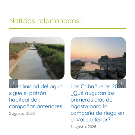
La salinidad del agua
Las Cabañuelas 2026:
M
sigue el patrón
¿Qué auguran los
d
habitual de
primeros días de
r
campañas anteriores
agosto para la
m
campaña de riego en
b
5 agosto, 2026
el Valle Inferior?
V
1 agosto, 2026
3