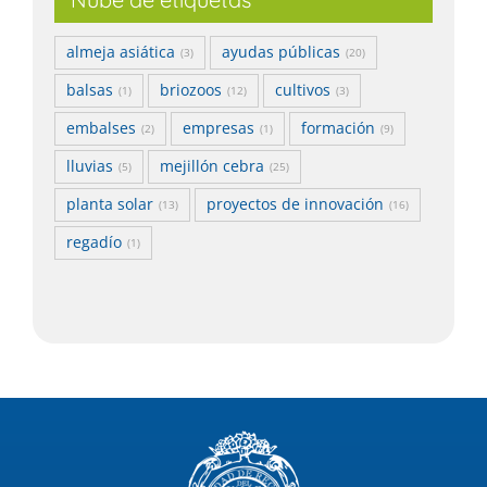
almeja asiática
ayudas públicas
(3)
(20)
balsas
briozoos
cultivos
(1)
(12)
(3)
embalses
empresas
formación
(2)
(1)
(9)
lluvias
mejillón cebra
(5)
(25)
planta solar
proyectos de innovación
(13)
(16)
regadío
(1)