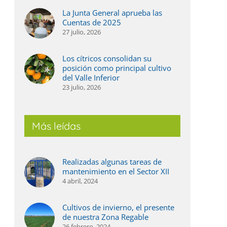
La Junta General aprueba las
Cuentas de 2025
27 julio, 2026
Los cítricos consolidan su
posición como principal cultivo
del Valle Inferior
ás agua, más digitalización y un regadío
La Jun
23 julio, 2026
ada vez más eficiente, el balance de 2025 en
2025
l Valle Inferior
27 julio,
 julio, 2026
Más leídas
Realizadas algunas tareas de
mantenimiento en el Sector XII
4 abril, 2024
Cultivos de invierno, el presente
de nuestra Zona Regable
26 febrero, 2024