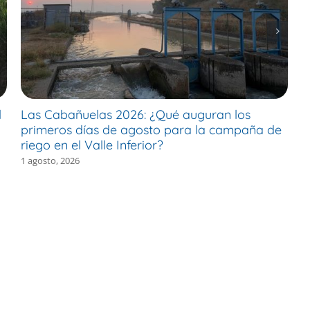
l
Las Cabañuelas 2026: ¿Qué auguran los
M
primeros días de agosto para la campaña de
c
riego en el Valle Inferior?
e
1 agosto, 2026
30