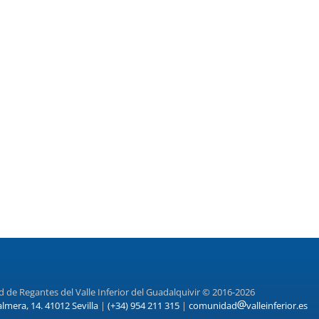
de Regantes del Valle Inferior del Guadalquivir © 2016-2026
almera, 14. 41012 Sevilla
|
(+34) 954 211 315
|
comunidad
valleinferior.es