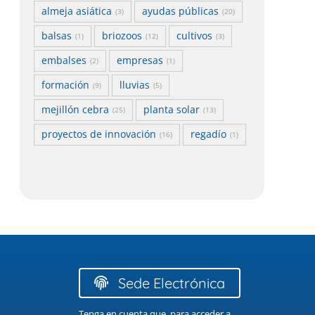
almeja asiática
ayudas públicas
(3)
(20)
balsas
briozoos
cultivos
(1)
(12)
(3)
embalses
empresas
(2)
(1)
formación
lluvias
(9)
(5)
mejillón cebra
planta solar
(25)
(13)
proyectos de innovación
regadío
(16)
(1)
Sede Electrónica
Tenga en cuenta que, para acceder a