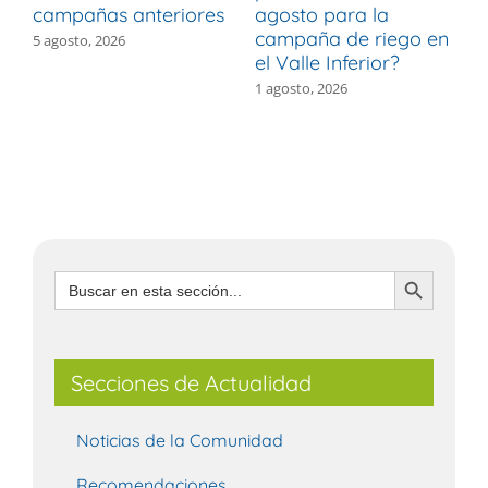
campañas anteriores
agosto para la
m
campaña de riego en
b
5 agosto, 2026
el Valle Inferior?
V
1 agosto, 2026
3
Botón de búsqueda
Buscar:
Secciones de Actualidad
Noticias de la Comunidad
Recomendaciones