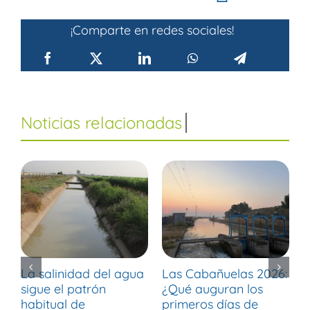
¡Comparte en redes sociales!
La salinidad del agua
Las Cabañuelas 2026:
M
sigue el patrón
¿Qué auguran los
d
habitual de
primeros días de
r