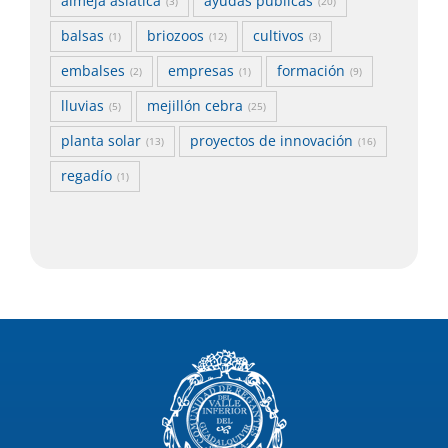
almeja asiática
ayudas públicas
(3)
(20)
balsas
briozoos
cultivos
(1)
(12)
(3)
embalses
empresas
formación
(2)
(1)
(9)
lluvias
mejillón cebra
(5)
(25)
planta solar
proyectos de innovación
(13)
(16)
regadío
(1)