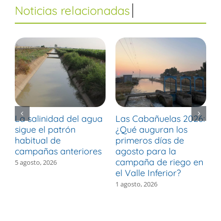
La salinidad del agua
Las Cabañuelas 2026:
M
sigue el patrón
¿Qué auguran los
d
habitual de
primeros días de
r
campañas anteriores
agosto para la
m
campaña de riego en
b
5 agosto, 2026
el Valle Inferior?
V
1 agosto, 2026
3