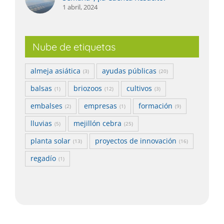
1 abril, 2024
Nube de etiquetas
almeja asiática
ayudas públicas
(3)
(20)
balsas
briozoos
cultivos
(1)
(12)
(3)
embalses
empresas
formación
(2)
(1)
(9)
lluvias
mejillón cebra
(5)
(25)
planta solar
proyectos de innovación
(13)
(16)
regadío
(1)