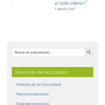
el Valle Inferior?
V
1 agosto, 2026
3
Botón de búsqueda
Buscar:
Secciones de Actualidad
Noticias de la Comunidad
Recomendaciones
Especies invasoras