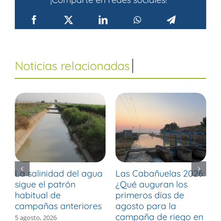
La salinidad del agua
Las Cabañuelas 2026:
M
sigue el patrón
¿Qué auguran los
d
habitual de
primeros días de
r
campañas anteriores
agosto para la
m
campaña de riego en
b
5 agosto, 2026