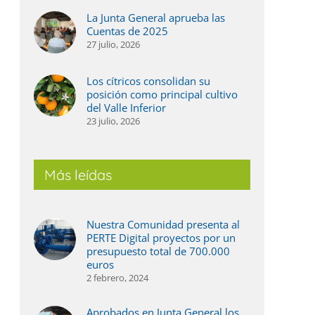
La Junta General aprueba las
Cuentas de 2025
27 julio, 2026
Los cítricos consolidan su
posición como principal cultivo
del Valle Inferior
23 julio, 2026
Más leídas
ás agua, más digitalización y un regadío
La Jun
ada vez más eficiente, el balance de 2025 en
2025
Nuestra Comunidad presenta al
l Valle Inferior
27 julio,
PERTE Digital proyectos por un
 julio, 2026
presupuesto total de 700.000
euros
2 febrero, 2024
Aprobados en Junta General los