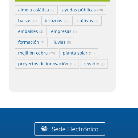
almeja asiática
ayudas públicas
(3)
(20)
balsas
briozoos
cultivos
(1)
(12)
(3)
embalses
empresas
(2)
(1)
formación
lluvias
(9)
(5)
mejillón cebra
planta solar
(25)
(13)
proyectos de innovación
regadío
(16)
(1)
Sede Electrónica