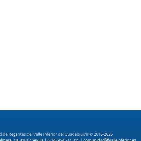
de Regantes del Valle Inferior del Guadalquivir © 2016-2026
almera, 14. 41012 Sevilla
|
(+34) 954 211 315
|
comunidad
valleinferior.es