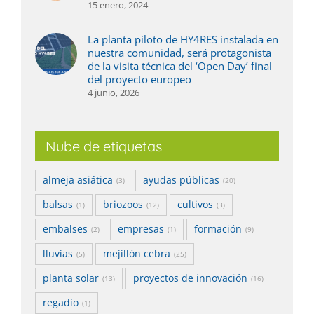
15 enero, 2024
La planta piloto de HY4RES instalada en
nuestra comunidad, será protagonista
de la visita técnica del ‘Open Day’ final
del proyecto europeo
4 junio, 2026
Nube de etiquetas
almeja asiática
ayudas públicas
(3)
(20)
balsas
briozoos
cultivos
(1)
(12)
(3)
embalses
empresas
formación
(2)
(1)
(9)
lluvias
mejillón cebra
(5)
(25)
planta solar
proyectos de innovación
(13)
(16)
regadío
(1)