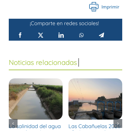
Imprimir
¡Comparte en redes sociales!
La salinidad del agua
Las Cabañuelas 2026:
M