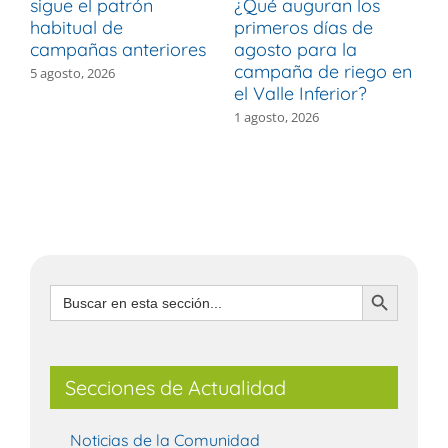
sigue el patrón
¿Qué auguran los
d
habitual de
primeros días de
r
campañas anteriores
agosto para la
m
campaña de riego en
b
5 agosto, 2026
el Valle Inferior?
V
1 agosto, 2026
3
Botón de búsqueda
Buscar:
Secciones de Actualidad
Noticias de la Comunidad