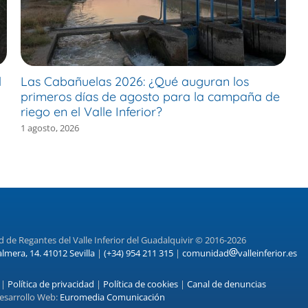
l
Las Cabañuelas 2026: ¿Qué auguran los
M
primeros días de agosto para la campaña de
c
riego en el Valle Inferior?
e
1 agosto, 2026
30
de Regantes del Valle Inferior del Guadalquivir © 2016-2026
almera, 14. 41012 Sevilla
|
(+34) 954 211 315
|
comunidad
valleinferior.es
|
Política de privacidad
|
Política de cookies
|
Canal de denuncias
esarrollo Web:
Euromedia Comunicación