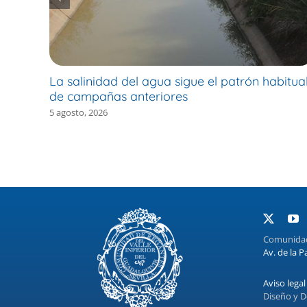
La salinidad del agua sigue el patrón habitua
de campañas anteriores
5 agosto, 2026
Comunidad 
Av. de la P
Aviso legal
Diseño y D