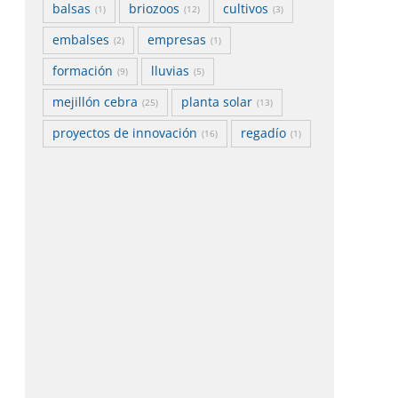
balsas
briozoos
cultivos
(1)
(12)
(3)
embalses
empresas
(2)
(1)
formación
lluvias
(9)
(5)
mejillón cebra
planta solar
(25)
(13)
proyectos de innovación
regadío
(16)
(1)