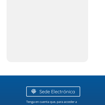
ídeo: cosas que hemos aprendido de nuestra
Especi
ucha contra las especies invasoras
guard
 julio, 2024
29 dicie
Sede Electrónica
Tenga en cuenta que, para acceder a