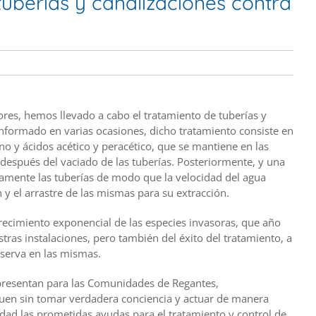
uberías y canalizaciones contra
ores, hemos llevado a cabo el tratamiento de tuberías y
nformado en varias ocasiones, dicho tratamiento consiste en
o y ácidos acético y peracético, que se mantiene en las
espués del vaciado de las tuberías. Posteriormente, y una
vamente las tuberías de modo que la velocidad del agua
 y el arrastre de las mismas para su extracción.
recimiento exponencial de las especies invasoras, que año
ras instalaciones, pero también del éxito del tratamiento, a
bserva en las mismas.
presentan para las Comunidades de Regantes,
uen sin tomar verdadera conciencia y actuar de manera
idad las prometidas ayudas para el tratamiento y control de