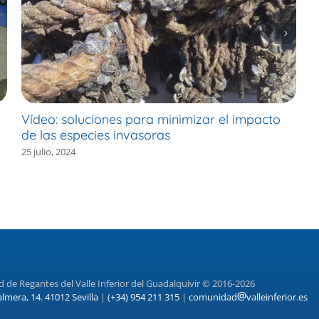
Vídeo: soluciones para minimizar el impacto
V
de las especies invasoras
l
25 julio, 2024
19
de Regantes del Valle Inferior del Guadalquivir © 2016-2026
almera, 14. 41012 Sevilla
|
(+34) 954 211 315
|
comunidad
valleinferior.es