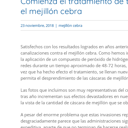
Comienza el tratamiento de t
el mejillón cebra
23 noviembre, 2018
|
mejillón cebra
Satisfechos con los resultados logrados en años anteri
canalizaciones contra el mejillón cebra. Como hemos i
la aplicación de un compuesto de peróxido de hidrógen
redes durante un tiempo aproximado de 48-72 horas, d
vez que ha hecho efecto el tratamiento, se llenan nue
permita el desprendimiento de las cáscaras de mejillón
Las fotos que incluimos son muy representativas del c
tras año incrementan sus efectos devastadores en nuest
la vista de la cantidad de cáscara de mejillón que se o
A pesar del enorme problema que estas invasiones re
desgraciadamente parece que las administraciones sig
expeditiva, aparte de que no terminan de hacerse real