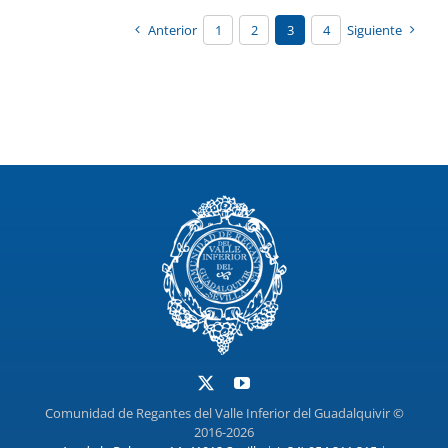
Anterior
1
2
3
4
Siguiente
Comunidad de Regantes del Valle Inferior del Guadalquivir ©
2016-2026